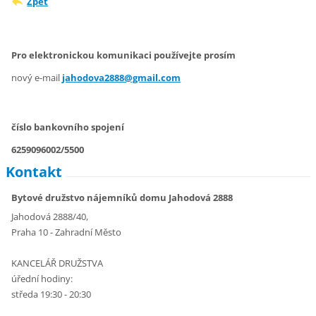
Zpět
Pro elektronickou komunikaci používejte prosím
nový e-mail
jahodova2888@gmail.com
číslo bankovního spojení
6259096002/5500
Kontakt
Bytové družstvo nájemníků domu Jahodová 2888
Jahodová 2888/40,
Praha 10 - Zahradní Město
KANCELÁŘ DRUŽSTVA
úřední hodiny:
středa 19:30 - 20:30