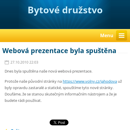
Bytové družstvo
nájemníků domu
Jahodová 2888
Menu
Webová prezentace byla spuštěna
27.10.2010 22:03
Dnes byla spuštěna naše nová webová prezentace.
Protože naše původní stránky na
https://www.volny.cz/jahodova
už
byly opravdu zastaralé a statické, spouštíme tyto nové stránky.
Doufáme, že se stanou skutečným informačním nástrojem a že je
budete rádi používat.