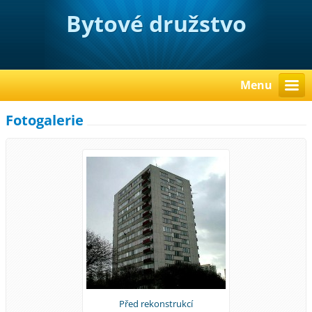
Bytové družstvo
nájemníků domu
Jahodová 2888
Menu
Fotogalerie
Před rekonstrukcí