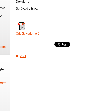
Děkujeme.
ěsto
Správa družstva
VA
Odečty vodoměrů
l.com
Zpět
jte
.com