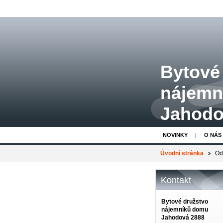
Bytové
nájemn
Jahodo
NOVINKY
O NÁS
Úvodní stránka
Od
Kontakt
Bytové družstvo
nájemníků domu
Jahodová 2888