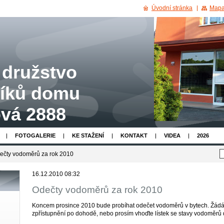
Úvodní stránka
Mapa
 družstvo
íků domu
vá 2888
FOTOGALERIE
KE STAŽENÍ
KONTAKT
VIDEA
2026
ečty vodoměrů za rok 2010
16.12.2010 08:32
Odečty vodoměrů za rok 2010
Koncem prosince 2010 bude probíhat odečet vodoměrů v bytech. Žádám
zpřístupnění po dohodě, nebo prosím vhoďte lístek se stavy vodoměrů 