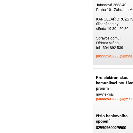
Jahodová 2888/40,
Praha 10 - Zahradní M
KANCELÁŘ DRUŽST
úřední hodiny:
středa 19:30 - 20:30
Správce domu:
Dětmar Vrána,
tel.: 604 892 539
jahodova
2888@gma
i
Pro elektronickou
komunikaci používe
prosím
nový e-mail
jahodova2888@gmail
číslo bankovního
spojení
6259096002/5500